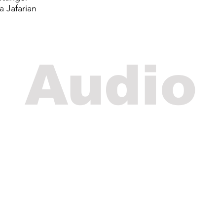
a Jafarian
Audio