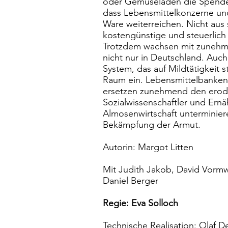
oder Gemüseläden die Spender
dass Lebensmittelkonzerne und 
Ware weiterreichen. Nicht aus 
kostengünstige und steuerlic
Trotzdem wachsen mit zunehm
nicht nur in Deutschland. Auch
System, das auf Mildtätigkeit 
Raum ein. Lebensmittelbanken
ersetzen zunehmend den erodier
Sozialwissenschaftler und Ernä
Almosenwirtschaft unterminier
Bekämpfung der Armut.
Autorin: Margot Litten
Mit Judith Jakob, David Vormw
Daniel Berger
Regie: Eva Solloch
Technische Realisation: Olaf D